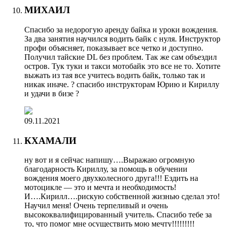
МИХАИЛ
Спасибо за недорогую аренду байка и уроки вождения.
За два занятия научился водить байк с нуля. Инструктор
профи объясняет, показывает все четко и доступно.
Получил тайские DL без проблем. Так же сам объездил
остров. Тук туки и такси мотобайк это все не то. Хотите
выжать из тая все учитесь водить байк, только так и
никак иначе. ? спасибо инструкторам Юрию и Кириллу
и удачи в бизе ?
09.11.2021
КХАМАЛИ
ну вот и я сейчас напишу….Выражаю огромную
благодарность Кириллу, за помощь в обучении
вождения моего двухколесного друга!!! Ездить на
мотоцикле — это и мечта и необходимость!
И….Кирилл….рискую собственной жизнью сделал это!
Научил меня! Очень терпеливый и очень
высококвалифицированный учитель. Спасибо тебе за
то, что помог мне осуществить мою мечту!!!!!!!!!