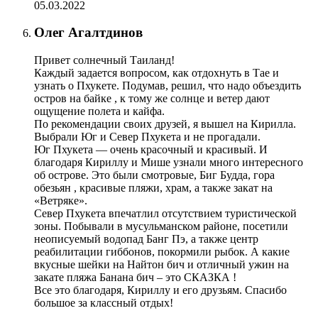
05.03.2022
Олег Агалтдинов
Привет солнечный Таиланд!
Каждый задается вопросом, как отдохнуть в Тае и
узнать о Пхукете. Подумав, решил, что надо объездить
остров на байке , к тому же солнце и ветер дают
ощущение полета и кайфа.
По рекомендации своих друзей, я вышел на Кирилла.
Выбрали Юг и Север Пхукета и не прогадали.
Юг Пхукета — очень красочный и красивый. И
благодаря Кириллу и Мише узнали много интересного
об острове. Это были смотровые, Биг Будда, гора
обезьян , красивые пляжи, храм, а также закат на
«Ветряке».
Север Пхукета впечатлил отсутствием туристической
зоны. Побывали в мусульманском районе, посетили
неописуемый водопад Банг Пэ, а также центр
реабилитации гиббонов, покормили рыбок. А какие
вкусные шейки на Найтон бич и отличный ужин на
закате пляжа Банана бич – это СКАЗКА !
Все это благодаря, Кириллу и его друзьям. Спасибо
большое за классный отдых!