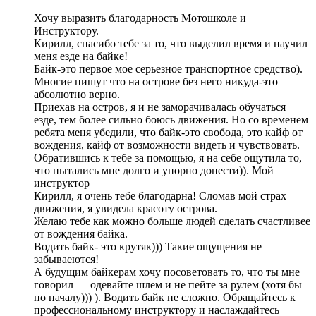
Хочу выразить благодарность Мотошколе и
Инструктору.
Кирилл, спасибо тебе за то, что выделил время и научил
меня езде на байке!
Байк-это первое мое серьезное транспортное средство).
Многие пишут что на острове без него никуда-это
абсолютно верно.
Приехав на остров, я и не заморачивалась обучаться
езде, тем более сильно боюсь движения. Но со временем
ребята меня убедили, что байк-это свобода, это кайф от
вождения, кайф от возможности видеть и чувствовать.
Обратившись к тебе за помощью, я на себе ощутила то,
что пытались мне долго и упорно донести)). Мой
инструктор
Кирилл, я очень тебе благодарна! Сломав мой страх
движения, я увидела красоту острова.
Желаю тебе как можно больше людей сделать счастливее
от вождения байка.
Водить байк- это крутяк))) Такие ощущения не
забываеются!
А будущим байкерам хочу посоветовать то, что ты мне
говорил — одевайте шлем и не пейте за рулем (хотя бы
по началу))) ). Водить байк не сложно. Обращайтесь к
профессиональному инструктору и наслаждайтесь