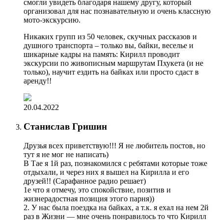
смогли увидеть благодаря нашему другу, который
организовал для нас познавательную и очень классную
мото-экскурсию.
Никаких групп из 50 человек, скучных рассказов и
душного транспорта – только вы, байки, веселье и
шикарные кадры на память: Кирилл проводит
экскурсии по живописным маршрутам Пхукета (и не
только), научит ездить на байках или просто сдаст в
аренду!!
20.04.2022
Станислав Гришин
Друзья всех приветствую!!! Я не любитель постов, но
тут я не мог не написать)
В Тае я 1й раз, познакомился с ребятами которые тоже
отдыхали, и через них я вышел на Кирилла и его
друзей!! (Сарафанное радио решает)
1е что я отмечу, это спокойствие, позитив и
жизнерадостная позиция этого парня))
2. У нас была поездка на байках, а т.к. я ехал на нем 2й
раз в Жизни — мне очень понравилось то что Кирилл