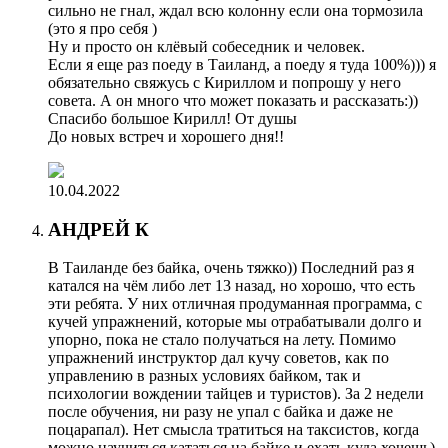
сильно не гнал, ждал всю колонну если она тормозила
(это я про себя )
Ну и просто он клёвый собеседник и человек.
Если я еще раз поеду в Таиланд, а поеду я туда 100%))) я
обязательно свяжусь с Кириллом и попрошу у него
совета. А он много что может показать и рассказать:))
Спасибо большое Кирилл! От душы
До новых встреч и хорошего дня!!
10.04.2022
АНДРЕЙ К
В Таиланде без байка, очень тяжко)) Последний раз я
катался на чём либо лет 13 назад, но хорошо, что есть
эти ребята. У них отличная продуманная программа, с
кучей упражнений, которые мы отрабатывали долго и
упорно, пока не стало получаться на лету. Помимо
упражнений инструктор дал кучу советов, как по
управлению в разных условиях байком, так и
психологии вождении тайцев и туристов). За 2 недели
после обучения, ни разу не упал с байка и даже не
поцарапал). Нет смысла тратиться на таксистов, когда
можно научиться кататься на байке и ехать куда хочешь).