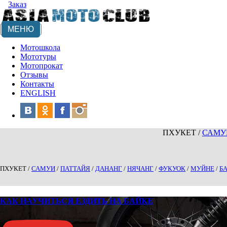
Заказ
МЕНЮ
Мотошкола
Мототуры
Мотопрокат
Отзывы
Контакты
ENGLISH
ПХУКЕТ
/
САМУ
ПХУКЕТ
/
САМУИ
/
ПАТТАЙЯ
/
ДАНАНГ
/
НЯЧАНГ
/
ФУКУОК
/
МУЙНЕ
/
Б
КАК НАУЧИТЬСЯ ЕЗДИТЬ НА БАЙКЕ