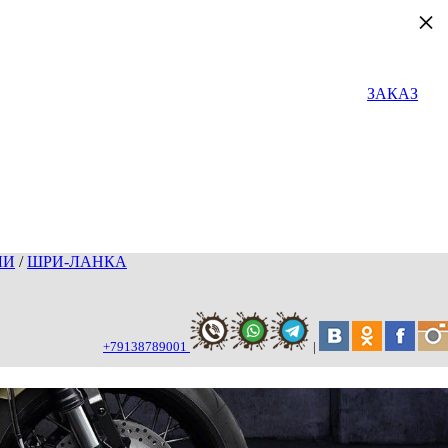
×
ЗАКАЗ
ЛИ
/
ШРИ-ЛАНКА
+79138789001
|